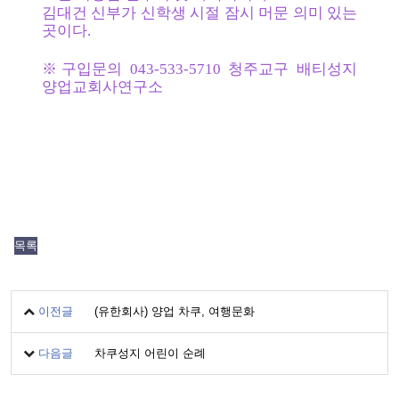
김대건 신부가 신학생 시절 잠시 머문 의미 있는 
곳이다.
※구입문의 043-533-5710 청주교구 배티성지 
양업교회사연구소
목록
이전글
(유한회사) 양업 차쿠, 여행문화
다음글
차쿠성지 어린이 순례