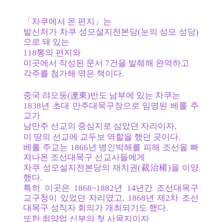
「차쿠에서 온 편지」는 
발신처가 차쿠 성모설지전본당(눈의 성모 성당)
으로 돼 있는 
118통의 편지와 
이곳에서 작성된 문서 7건을 발췌해 완역하고 
각주를 첨가해 엮은 책이다.
중국 랴오둥(遼東)반도 남부에 있는 차쿠는 
1838년 초대 만주대목구장으로 임명된 베롤 주
교가 
남만주 선교의 중심지로 삼았던 자리이자, 
이 땅의 선교에 교두보 역할을 했던 곳이다. 
베롤 주교는 1866년 병인박해를 피해 조선을 빠
져나온 조선대목구 선교사들에게 
차쿠 성모설지전본당의 재치권(裁治權)을 이양
했다. 
특히 이곳은 1868~1882년 14년간 조선대목구 
교구청이 있었던 자리였고, 1868년 제2차 조선
대목구 성직자 회의가 개최되기도 했다. 
또한 최양업 신부의 첫 사목지이자 