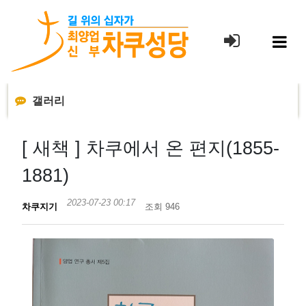
본
문
바
로
가
기
갤러리
[ 새책 ] 차쿠에서 온 편지(1855-
1881)
2023-07-23 00:17
차쿠지기
조회 946