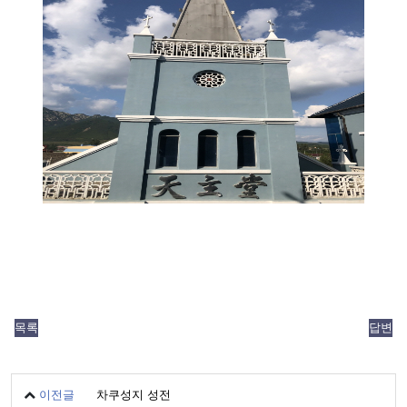
목록
답변
이전글
차쿠성지 성전