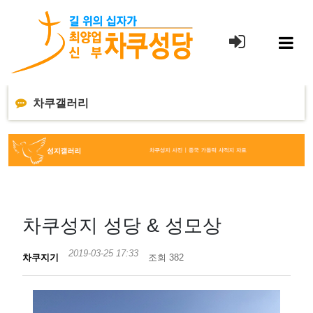
본
문
바
로
가
기
차쿠갤러리
차쿠성지 성당 & 성모상
2019-03-25 17:33
차쿠지기
조회 382