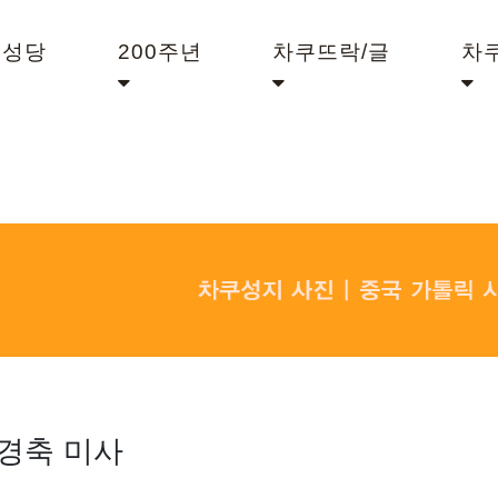
쿠성당
200주년
차쿠뜨락/글
차
경축 미사