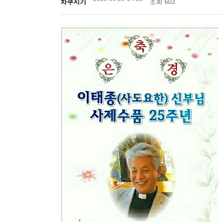
차쿠지기
조회 603