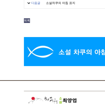
다음글
소설차쿠의 아침 표지
목록