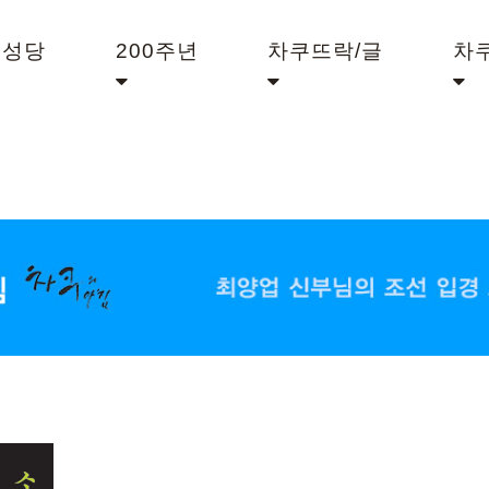
쿠성당
200주년
차쿠뜨락/글
차