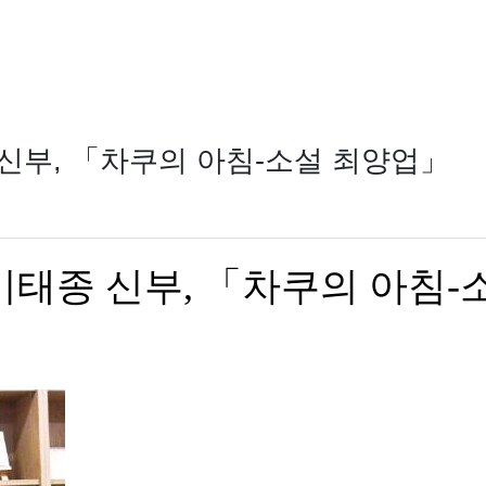
신부, 「차쿠의 아침-소설 최양업」
태종 신부, 「차쿠의 아침-