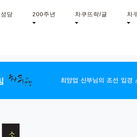
쿠성당
200주년
차쿠뜨락/글
차