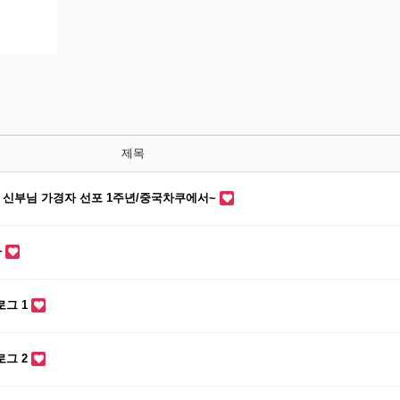
제목
업 신부님 가경자 선포 1주년/중국차쿠에서~
가
로그 1
로그 2