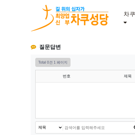
차
질문답변
Total 0건
1 페이지
번호
제목