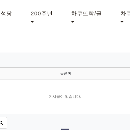
쿠성당
200주년
차쿠뜨락/글
차
글쓴이
게시물이 없습니다.